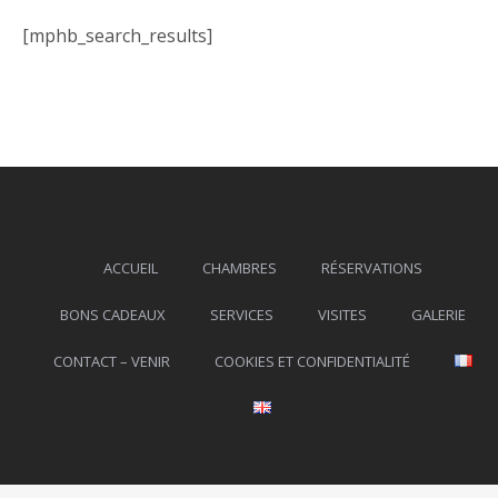
[mphb_search_results]
ACCUEIL
CHAMBRES
RÉSERVATIONS
BONS CADEAUX
SERVICES
VISITES
GALERIE
CONTACT – VENIR
COOKIES ET CONFIDENTIALITÉ