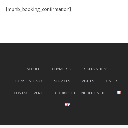
[mphb_booking_confirmation]
ACCUEIL
CHAMBRES
RÉSERVATIONS
BONS CADEAUX
SERVICES
VISITES
GALERIE
CONTACT – VENIR
COOKIES ET CONFIDENTIALITÉ